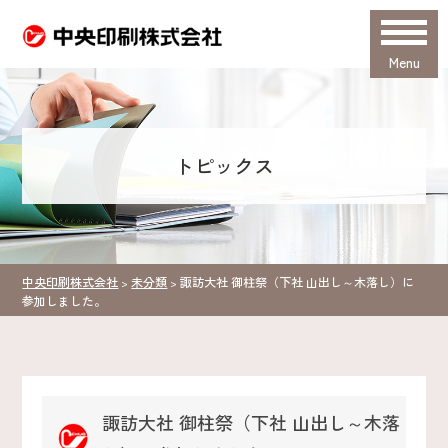
Menu
トピックス
中央印刷株式会社
未分類
諏訪大社 御柱祭（下社 山出し～木落し）に
>
>
参加しました。
諏訪大社 御柱祭（下社 山出し～木落